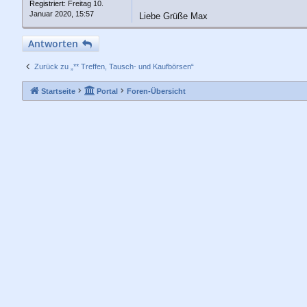
a
Registriert:
Freitag 10.
g
Januar 2020, 15:57
Liebe Grüße Max
Antworten
Zurück zu „** Treffen, Tausch- und Kaufbörsen“
Startseite
Portal
Foren-Übersicht