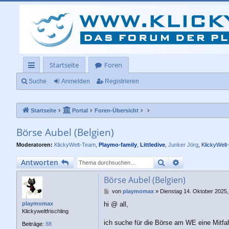
Startseite
Foren
ch
Suche
Anmelden
Registrieren
ne
Startseite
Portal
Foren-Übersicht
llz
ug
Börse Aubel (Belgien)
rif
Moderatoren:
KlickyWelt-Team
,
Playmo-family
,
Littledive
,
Junker Jörg
,
KlickyWelt
f
Suche
Erweiterte Su
Antworten
Börse Aubel (Belgien)
B
von
playmomax
»
Dienstag 14. Oktober 2025,
e
hi @ all,
playmomax
i
Klickyweltfrischling
t
r
ich suche für die Börse am WE eine Mitfa
Beiträge:
88