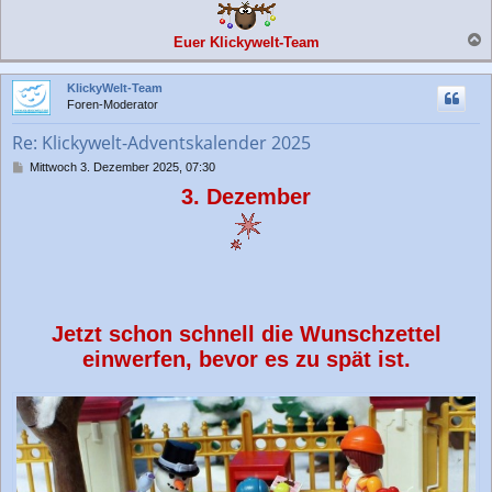
Euer Klickywelt-Team
a
c
KlickyWelt-Team
h
Foren-Moderator
o
b
Re: Klickywelt-Adventskalender 2025
e
n
B
Mittwoch 3. Dezember 2025, 07:30
e
3. Dezember
i
t
r
a
g
Jetzt schon schnell die Wunschzettel
einwerfen, bevor es zu spät ist.