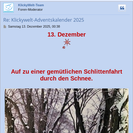
c
KlickyWelt-Team
h
Foren-Moderator
o
b
Re: Klickywelt-Adventskalender 2025
e
n
B
Samstag 13. Dezember 2025, 00:38
e
13. Dezember
i
t
r
a
g
Auf zu einer gemütlichen Schlittenfahrt
durch den Schnee.