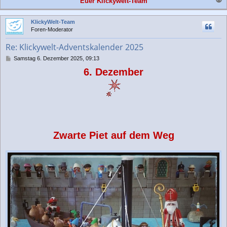
Euer Klickywelt-Team
a
c
KlickyWelt-Team
h
Foren-Moderator
o
b
Re: Klickywelt-Adventskalender 2025
e
n
B
Samstag 6. Dezember 2025, 09:13
e
6. Dezember
i
t
r
a
g
Zwarte Piet auf dem Weg