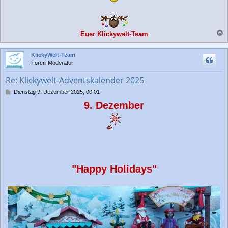
Euer Klickywelt-Team
a
c
KlickyWelt-Team
h
Foren-Moderator
o
b
Re: Klickywelt-Adventskalender 2025
e
n
B
Dienstag 9. Dezember 2025, 00:01
e
9. Dezember
i
t
r
a
g
"Happy Holidays"