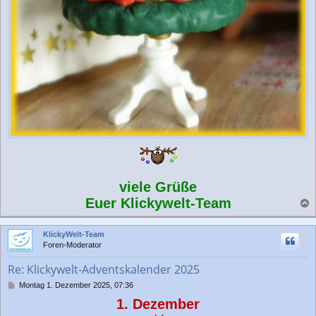
viele Grüße
Euer Klickywelt-Team
a
c
KlickyWelt-Team
h
Foren-Moderator
o
b
Re: Klickywelt-Adventskalender 2025
e
n
B
Montag 1. Dezember 2025, 07:36
e
1. Dezember
i
t