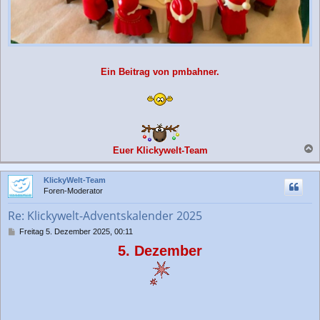
Ein Beitrag von pmbahner.
Euer Klickywelt-Team
a
c
KlickyWelt-Team
h
Foren-Moderator
o
b
Re: Klickywelt-Adventskalender 2025
e
n
B
Freitag 5. Dezember 2025, 00:11
e
5. Dezember
i
t
r
a
g