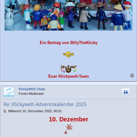
Ein Beitrag von BillyTheKlicky
Euer Klickywelt-Team
a
c
KlickyWelt-Team
h
Foren-Moderator
o
b
Re: Klickywelt-Adventskalender 2025
e
n
B
Mittwoch 10. Dezember 2025, 00:01
e
10. Dezember
i
t
r
a