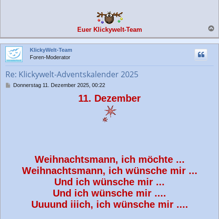
Euer Klickywelt-Team
a
c
KlickyWelt-Team
h
Foren-Moderator
o
b
Re: Klickywelt-Adventskalender 2025
e
n
B
Donnerstag 11. Dezember 2025, 00:22
e
11. Dezember
i
t
r
a
g
Weihnachtsmann, ich möchte ...
Weihnachtsmann, ich wünsche mir ...
Und ich wünsche mir ...
Und ich wünsche mir ....
Uuuund iiich, ich wünsche mir ....