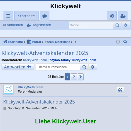
Klickywelt
Startseite
Such
E
ch
or
n
eg
Anmelden
Registrieren
ne
en
m
ist
S
Startseite
Portal
Foren-Übersicht
llz
el
rie
u
Klickywelt-Adventskalender 2025
ug
de
re
c
Moderatoren:
KlickyWelt-Team
,
Playmo-family
,
KlickyWelt-Team
rif
n
n
h
Suche
Erweiterte Suche
Antworten
e
f
2
1
Nächste
25 Beiträge
KlickyWelt-Team
Foren-Moderator
Klickywelt-Adventskalender 2025
B
Sonntag 30. November 2025, 10:46
e
i
Liebe Klickywelt-User
t
r
a