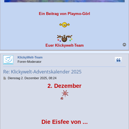
Ein Beitrag von Playmo-Görl
Euer Klickywelt-Team
a
c
KlickyWelt-Team
h
Foren-Moderator
o
b
Re: Klickywelt-Adventskalender 2025
e
n
B
Dienstag 2. Dezember 2025, 08:24
e
2. Dezember
i
t
r
a
g
Die Eisfee von ...