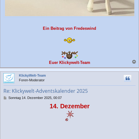
Ein Beitrag von Fredeswind
Euer Klickywelt-Team
a
c
KlickyWelt-Team
h
Foren-Moderator
o
b
Re: Klickywelt-Adventskalender 2025
e
n
B
Sonntag 14. Dezember 2025, 00:07
e
14. Dezember
i
t
r
a
g