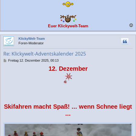
Euer Klickywelt-Team
a
c
KlickyWelt-Team
h
Foren-Moderator
o
b
Re: Klickywelt-Adventskalender 2025
e
n
B
Freitag 12. Dezember 2025, 00:13
e
12. Dezember
i
t
r
a
g
Skifahren macht Spaß! ... wenn Schnee liegt
...