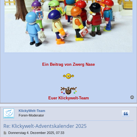
Ein Beitrag von Zwerg Nase
Euer Klickywelt-Team
a
c
KlickyWelt-Team
h
Foren-Moderator
o
b
Re: Klickywelt-Adventskalender 2025
e
n
B
Donnerstag 4. Dezember 2025, 07:33