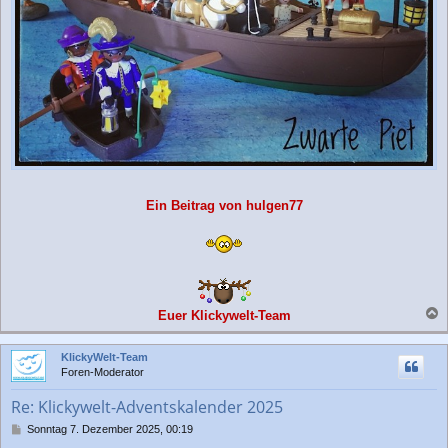
Ein Beitrag von hulgen77
Euer Klickywelt-Team
a
c
KlickyWelt-Team
h
Foren-Moderator
o
b
Re: Klickywelt-Adventskalender 2025
e
n
B
Sonntag 7. Dezember 2025, 00:19
e