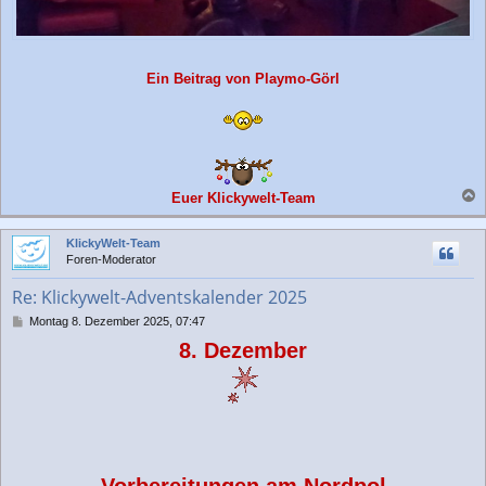
Ein Beitrag von Playmo-Görl
Euer Klickywelt-Team
a
c
KlickyWelt-Team
h
Foren-Moderator
o
b
Re: Klickywelt-Adventskalender 2025
e
n
B
Montag 8. Dezember 2025, 07:47
e
8. Dezember
i
t
r
a
g