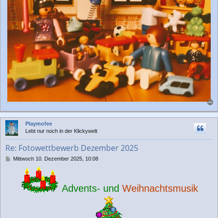
a
c
Playmofee
h
Lebt nur noch in der Klickywelt
o
b
Re: Fotowettbewerb Dezember 2025
e
n
B
Mittwoch 10. Dezember 2025, 10:08
e
i
t
Advents- und
Weihnachtsmusik
r
a
g