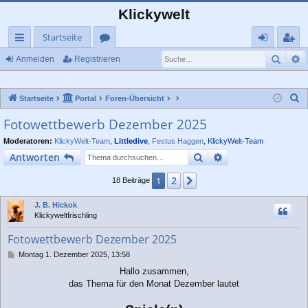
Klickywelt
Startseite
Such
E
ch
or
n
eg
Anmelden
Registrieren
ne
en
m
ist
S
Startseite
Portal
Foren-Übersicht
llz
el
rie
u
Fotowettbewerb Dezember 2025
ug
de
re
c
Moderatoren:
KlickyWelt-Team
,
Littledive
,
Festus Haggen
,
KlickyWelt-Team
rif
n
n
h
Suche
Erweiterte Suche
Antworten
e
f
2
1
Nächste
18 Beiträge
J. B. Hickok
Klickyweltfrischling
Fotowettbewerb Dezember 2025
B
Montag 1. Dezember 2025, 13:58
e
Hallo zusammen,
i
das Thema für den Monat Dezember lautet
t
r
a