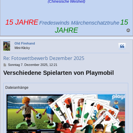
(Chinesische Weisheit)
15 JAHRE
15
Fredeswinds Märchenschatztruhe
JAHRE
a
c
Old Firehand
h
Mini-Klicky
o
b
Re: Fotowettbewerb Dezember 2025
e
n
B
Sonntag 7. Dezember 2025, 12:21
e
Verschiedene Spielarten von Playmobil
i
t
r
a
Dateianhänge
g