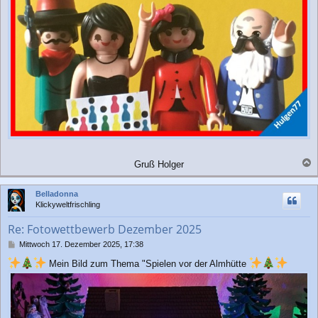
Gruß Holger
a
c
Belladonna
h
Klickyweltfrischling
o
b
Re: Fotowettbewerb Dezember 2025
e
n
B
Mittwoch 17. Dezember 2025, 17:38
e
Mein Bild zum Thema "Spielen vor der Almhütte
i
t
r
a
g