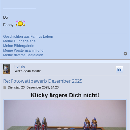
________________
LG
Fanny
Geschichten aus Fannys Leben
Meine Hundegalerie
Meine Bildergalerie
Meine Westernsammlung
Meine diverse Basteleien
a
c
hohajo
h
Weil's Spaß macht
o
b
Re: Fotowettbewerb Dezember 2025
e
n
B
Dienstag 23. Dezember 2025, 14:23
e
Klicky ärgere Dich nicht!
i
t
r
a
g