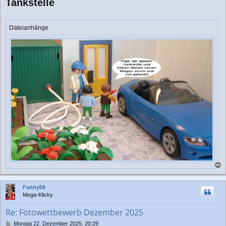
Tankstelle
i
t
r
a
Dateianhänge
g
a
c
Fanny69
h
Mega-Klicky
o
b
Re: Fotowettbewerb Dezember 2025
e
n
B
Montag 22. Dezember 2025, 20:29