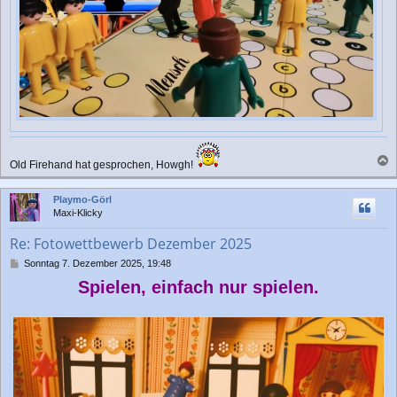
Old Firehand hat gesprochen, Howgh!
a
c
Playmo-Görl
h
Maxi-Klicky
o
b
Re: Fotowettbewerb Dezember 2025
e
n
B
Sonntag 7. Dezember 2025, 19:48
e
Spielen, einfach nur spielen.
i
t
r
a
g