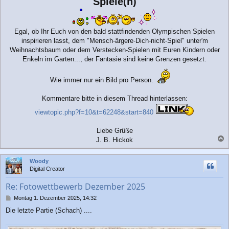
Spiele(n)
g
Egal, ob Ihr Euch von den bald stattfindenden Olympischen Spielen
inspirieren lasst, dem "Mensch-ärgere-Dich-nicht-Spiel" unter'm
Weihnachtsbaum oder dem Verstecken-Spielen mit Euren Kindern oder
Enkeln im Garten..., der Fantasie sind keine Grenzen gesetzt.
Wie immer nur ein Bild pro Person.
Kommentare bitte in diesem Thread hinterlassen:
viewtopic.php?f=10&t=62248&start=840
Liebe Grüße
J. B. Hickok
a
c
Woody
h
Digital Creator
o
b
Re: Fotowettbewerb Dezember 2025
e
n
B
Montag 1. Dezember 2025, 14:32
e
Die letzte Partie (Schach) ....
i
t
r