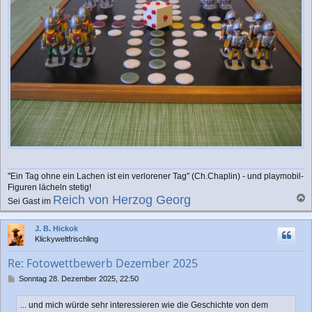
"Ein Tag ohne ein Lachen ist ein verlorener Tag" (Ch.Chaplin) - und playmobil-
Figuren lächeln stetig!
Reich von Herzog Georg
Sei Gast im
a
c
J. B. Hickok
h
Klickyweltfrischling
o
b
Re: Fotowettbewerb Dezember 2025
e
n
B
Sonntag 28. Dezember 2025, 22:50
e
i
... und mich würde sehr interessieren wie die Geschichte von dem
t