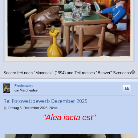
Seeehr frei nach "Maverick" (1994) und Teil meines "Beaver" Szenarios...
a
c
Fredeswind
h
die Märchenfee
o
b
Re: Fotowettbewerb Dezember 2025
e
n
B
Freitag 5. Dezember 2025, 20:44
e
"Alea iacta est"
i
t
r
a
g