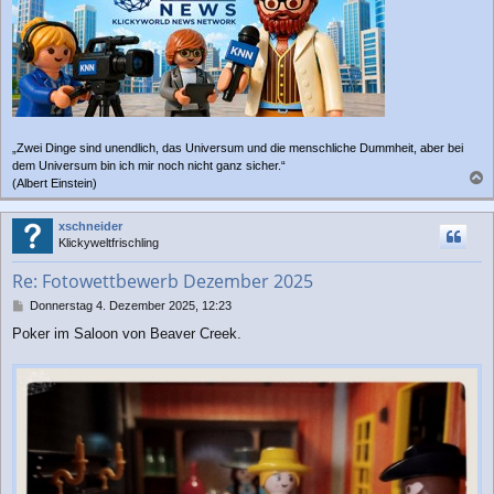
„Zwei Dinge sind unendlich, das Universum und die menschliche Dummheit, aber bei
dem Universum bin ich mir noch nicht ganz sicher.“
(Albert Einstein)
a
c
xschneider
h
Klickyweltfrischling
o
b
Re: Fotowettbewerb Dezember 2025
e
n
B
Donnerstag 4. Dezember 2025, 12:23
e
Poker im Saloon von Beaver Creek.
i
t
r
a
g