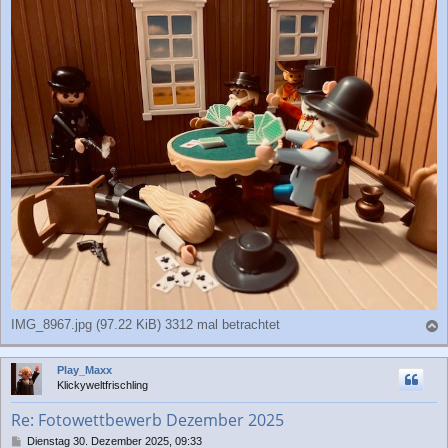
IMG_8967.jpg (97.22 KiB) 3312 mal betrachtet
a
c
Play_Maxx
h
Klickyweltfrischling
o
b
Re: Fotowettbewerb Dezember 2025
e
n
B
Dienstag 30. Dezember 2025, 09:33