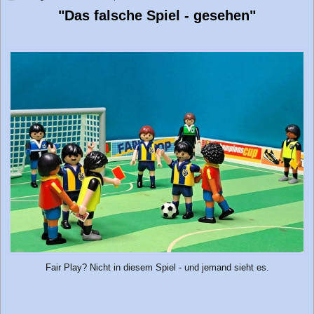
e
"Das falsche Spiel - gesehen"
i
t
r
a
g
Fair Play? Nicht in diesem Spiel - und jemand sieht es.