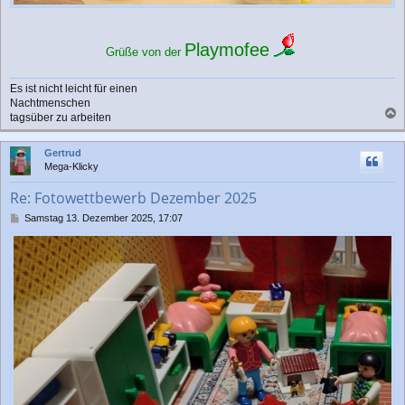
Playmofee
Grüße von der
Es ist nicht leicht für einen
Nachtmenschen
tagsüber zu arbeiten
a
c
Gertrud
h
Mega-Klicky
o
b
Re: Fotowettbewerb Dezember 2025
e
n
B
Samstag 13. Dezember 2025, 17:07
e
i
t
r
a
g