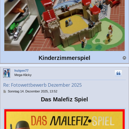
Kinderzimmerspiel
a
c
hulgen77
h
Mega-Klicky
o
b
Re: Fotowettbewerb Dezember 2025
e
n
B
Sonntag 14. Dezember 2025, 13:52
e
Das Malefiz Spiel
i
t
r
a
g