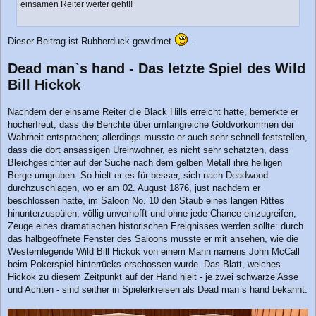
einsamen Reiter weiter geht!!
r
a
g
Dieser Beitrag ist Rubberduck gewidmet
.
Dead man`s hand - Das letzte Spiel des Wild
Bill Hickok
Nachdem der einsame Reiter die Black Hills erreicht hatte, bemerkte er
hocherfreut, dass die Berichte über umfangreiche Goldvorkommen der
Wahrheit entsprachen; allerdings musste er auch sehr schnell feststellen,
dass die dort ansässigen Ureinwohner, es nicht sehr schätzten, dass
Bleichgesichter auf der Suche nach dem gelben Metall ihre heiligen
Berge umgruben. So hielt er es für besser, sich nach Deadwood
durchzuschlagen, wo er am 02. August 1876, just nachdem er
beschlossen hatte, im Saloon No. 10 den Staub eines langen Rittes
hinunterzuspülen, völlig unverhofft und ohne jede Chance einzugreifen,
Zeuge eines dramatischen historischen Ereignisses werden sollte: durch
das halbgeöffnete Fenster des Saloons musste er mit ansehen, wie die
Westernlegende Wild Bill Hickok von einem Mann namens John McCall
beim Pokerspiel hinterrücks erschossen wurde. Das Blatt, welches
Hickok zu diesem Zeitpunkt auf der Hand hielt - je zwei schwarze Asse
und Achten - sind seither in Spielerkreisen als Dead man`s hand bekannt.