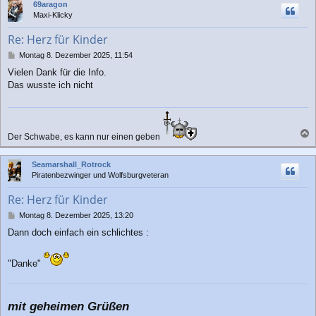
69aragon
h
Maxi-Klicky
o
b
Re: Herz für Kinder
e
n
B
Montag 8. Dezember 2025, 11:54
e
Vielen Dank für die Info.
i
Das wusste ich nicht
t
r
a
g
Der Schwabe, es kann nur einen geben
a
c
Seamarshall_Rotrock
h
Piratenbezwinger und Wolfsburgveteran
o
b
Re: Herz für Kinder
e
n
B
Montag 8. Dezember 2025, 13:20
e
Dann doch einfach ein schlichtes :
i
t
r
"Danke"
a
g
mit geheimen Grüßen