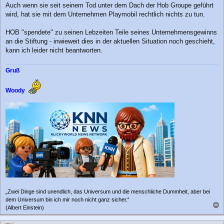
g
Auch wenn sie seit seinem Tod unter dem Dach der Hob Groupe geführt
wird, hat sie mit dem Unternehmen Playmobil rechtlich nichts zu tun.
HOB "spendete" zu seinen Lebzeiten Teile seines Unternehmensgewinns
an die Stiftung - inwieweit dies in der aktuellen Situation noch geschieht,
kann ich leider nicht beantworten.
Gruß
Woody
„Zwei Dinge sind unendlich, das Universum und die menschliche Dummheit, aber bei
dem Universum bin ich mir noch nicht ganz sicher.“
(Albert Einstein)
a
c