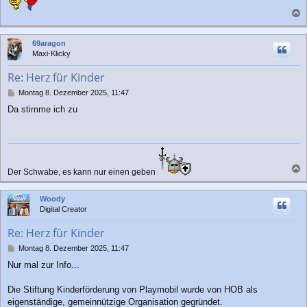
a
c
69aragon
h
Maxi-Klicky
o
b
Re: Herz für Kinder
e
n
B
Montag 8. Dezember 2025, 11:47
e
Da stimme ich zu
i
t
r
a
g
Der Schwabe, es kann nur einen geben
a
c
Woody
h
Digital Creator
o
b
Re: Herz für Kinder
e
n
B
Montag 8. Dezember 2025, 11:47
e
Nur mal zur Info...
i
t
r
Die Stiftung Kinderförderung von Playmobil wurde von HOB als
a
eigenständige, gemeinnützige Organisation gegründet.