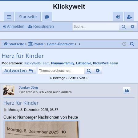
Klickywelt
Startseite
Such
E
ch
or
n
eg
Anmelden
Registrieren
ne
en
m
ist
S
Startseite
Portal
Foren-Übersicht
llz
el
rie
u
Herz für Kinder
ug
de
re
c
Moderatoren:
KlickyWelt-Team
,
Playmo-family
,
Littledive
,
KlickyWelt-Team
rif
n
n
h
Suche
Erweiterte Suche
Antworten
e
f
6 Beiträge • Seite
1
von
1
Junker Jörg
Hier steh ich, ich kann auch anders
Herz für Kinder
B
Montag 8. Dezember 2025, 08:37
e
Quelle: Nürnberger Nachrichten von heute
i
t
r
a
g