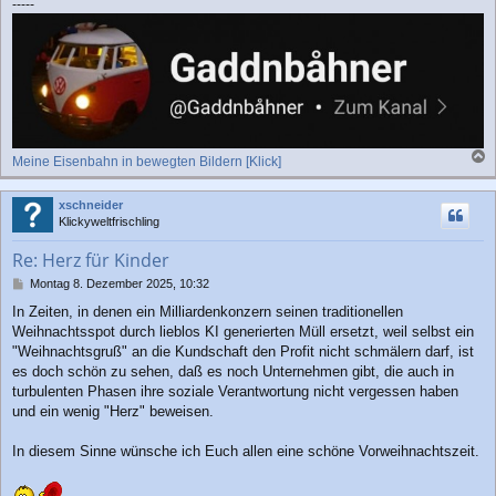
-----
Meine Eisenbahn in bewegten Bildern [Klick]
a
c
xschneider
h
Klickyweltfrischling
o
b
Re: Herz für Kinder
e
n
B
Montag 8. Dezember 2025, 10:32
e
In Zeiten, in denen ein Milliardenkonzern seinen traditionellen
i
Weihnachtsspot durch lieblos KI generierten Müll ersetzt, weil selbst ein
t
r
"Weihnachtsgruß" an die Kundschaft den Profit nicht schmälern darf, ist
a
es doch schön zu sehen, daß es noch Unternehmen gibt, die auch in
g
turbulenten Phasen ihre soziale Verantwortung nicht vergessen haben
und ein wenig "Herz" beweisen.
In diesem Sinne wünsche ich Euch allen eine schöne Vorweihnachtszeit.