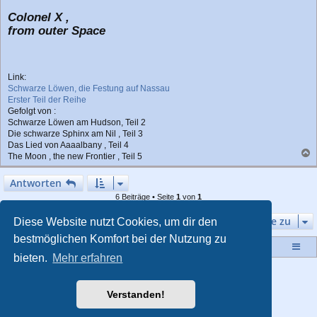
Colonel X ,
from outer Space
Link:
Schwarze Löwen, die Festung auf Nassau
Erster Teil der Reihe
Gefolgt von :
Schwarze Löwen am Hudson, Teil 2
Die schwarze Sphinx am Nil , Teil 3
Das Lied von Aaaalbany , Teil 4
The Moon , the new Frontier , Teil 5
a
c
Antworten
h
6 Beiträge • Seite
1
von
1
o
b
Gehe zu
e
Diese Website nutzt Cookies, um dir den
n
bestmöglichen Komfort bei der Nutzung zu
Startseite
Portal
Foren-Übersicht
bieten.
Mehr erfahren
Powered by
phpBB
® Forum Software © phpBB Limited
Style von
Arty
- Aktualisieren phpBB 3.2 von MrGaby
Verstanden!
Deutsche Übersetzung durch
phpBB.de
Datenschutz
|
Nutzungsbedingungen
|
Impressum