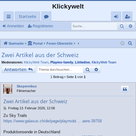
Klickywelt
Startseite
Such
E
ch
or
n
eg
Anmelden
Registrieren
ne
en
m
ist
S
Startseite
Portal
Foren-Übersicht
llz
el
rie
u
Zwei Artikel aus der Schweiz
ug
de
re
c
Moderatoren:
KlickyWelt-Team
,
Playmo-family
,
Littledive
,
KlickyWelt-Team
rif
n
n
h
Suche
Erweiterte Suche
Antworten
e
f
1 Beitrag • Seite
1
von
1
Skopernikus
Filmemacher
Zwei Artikel aus der Schweiz
B
Freitag 13. Februar 2026, 12:06
e
Zu Sky Trails
i
https://www.galaxus.ch/de/page/playmobi ... aere-39758
t
r
a
Produktionsende in Deutschland
g