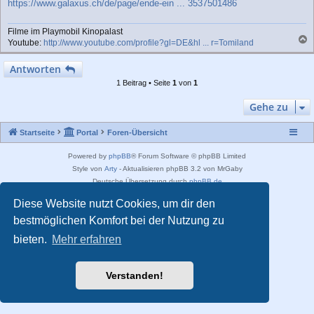
https://www.galaxus.ch/de/page/ende-ein ... 3537501486
Filme im Playmobil Kinopalast
Youtube:
http://www.youtube.com/profile?gl=DE&hl ... r=Tomiland
a
c
Antworten
h
1 Beitrag • Seite
1
von
1
o
b
Gehe zu
e
n
Startseite
Portal
Foren-Übersicht
Powered by
phpBB
® Forum Software © phpBB Limited
Style von
Arty
- Aktualisieren phpBB 3.2 von MrGaby
Deutsche Übersetzung durch
phpBB.de
Datenschutz
|
Nutzungsbedingungen
|
Impressum
Diese Website nutzt Cookies, um dir den
bestmöglichen Komfort bei der Nutzung zu
bieten.
Mehr erfahren
Verstanden!