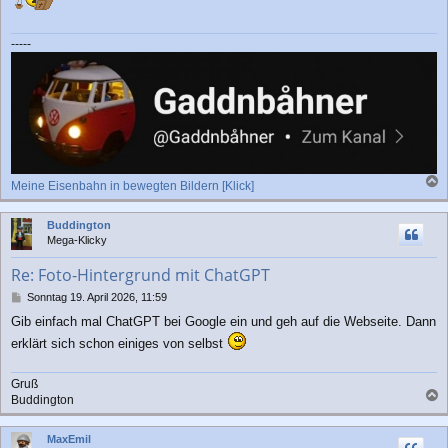
-----
Meine Eisenbahn in bewegten Bildern [Klick]
a
c
Buddington
h
Mega-Klicky
o
b
Re: Foto-Hintergrund mit ChatGPT
e
n
B
Sonntag 19. April 2026, 11:59
e
Gib einfach mal ChatGPT bei Google ein und geh auf die Webseite. Dann
i
t
erklärt sich schon einiges von selbst
r
a
Gruß
g
Buddington
a
c
MaxEmil
h