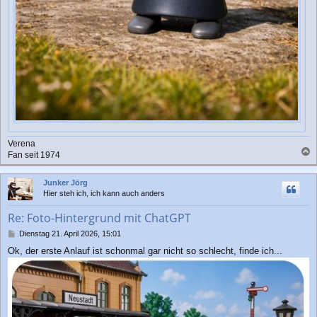
Verena
Fan seit 1974
a
c
Junker Jörg
h
Hier steh ich, ich kann auch anders
o
b
Re: Foto-Hintergrund mit ChatGPT
e
n
B
Dienstag 21. April 2026, 15:01
e
Ok, der erste Anlauf ist schonmal gar nicht so schlecht, finde ich...
i
t
r
a
g