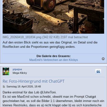
IMG_20260418_181834.png (342.02 KiB) 2197 mal betrachtet
Auf den ersten Blick sieht es aus wie das Original, im Detail sind die
Rostflecken und die Proportionen geringfügig anders.
Die Galerie des Grauens:
MaxEmil's Verbrechen an den Klickys
a
c
pipejoe
h
Mega-Klicky
o
b
Re: Foto-Hintergrund mit ChatGPT
e
n
B
Samstag 18. April 2026, 18:48
e
Danke erstmal für das Lob @JohnToni.
i
Es ist wie MaxEmil schon schreibt, obwohl man im Prompt Chatgpt
t
r
geschrieben hat, es soll die Bilder 1:1 übernehmen, bleibt immer noch ein
a
kleines Restrisiko, dass es a) nicht klappt oder b) es sich künstlerische