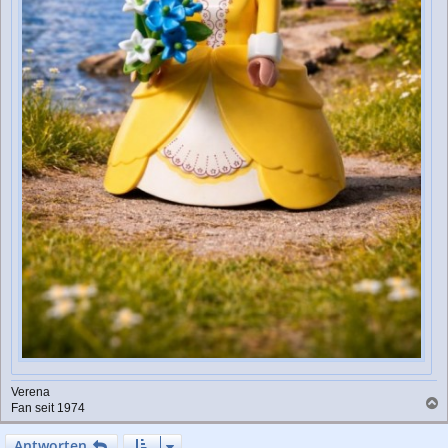
Verena
Fan seit 1974
a
c
Antworten