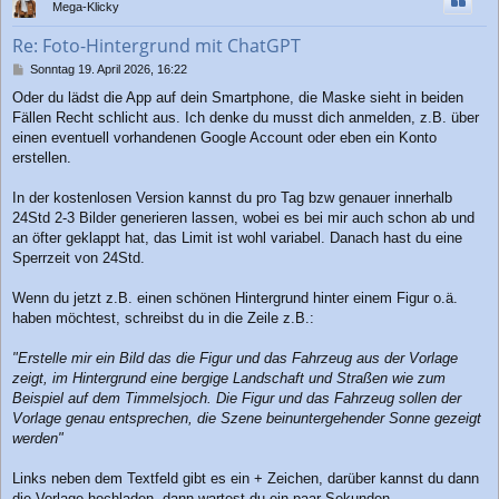
Mega-Klicky
o
b
Re: Foto-Hintergrund mit ChatGPT
e
n
B
Sonntag 19. April 2026, 16:22
e
Oder du lädst die App auf dein Smartphone, die Maske sieht in beiden
i
Fällen Recht schlicht aus. Ich denke du musst dich anmelden, z.B. über
t
r
einen eventuell vorhandenen Google Account oder eben ein Konto
a
erstellen.
g
In der kostenlosen Version kannst du pro Tag bzw genauer innerhalb
24Std 2-3 Bilder generieren lassen, wobei es bei mir auch schon ab und
an öfter geklappt hat, das Limit ist wohl variabel. Danach hast du eine
Sperrzeit von 24Std.
Wenn du jetzt z.B. einen schönen Hintergrund hinter einem Figur o.ä.
haben möchtest, schreibst du in die Zeile z.B.:
"Erstelle mir ein Bild das die Figur und das Fahrzeug aus der Vorlage
zeigt, im Hintergrund eine bergige Landschaft und Straßen wie zum
Beispiel auf dem Timmelsjoch. Die Figur und das Fahrzeug sollen der
Vorlage genau entsprechen, die Szene beinuntergehender Sonne gezeigt
werden"
Links neben dem Textfeld gibt es ein + Zeichen, darüber kannst du dann
die Vorlage hochladen, dann wartest du ein paar Sekunden...