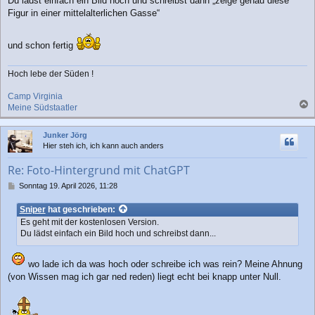
Du lädst einfach ein Bild hoch und schreibst dann „zeige genau diese
t
r
Figur in einer mittelalterlichen Gasse“
a
g
und schon fertig
Hoch lebe der Süden !
Camp Virginia
Meine Südstaatler
a
c
Junker Jörg
h
Hier steh ich, ich kann auch anders
o
b
Re: Foto-Hintergrund mit ChatGPT
e
n
B
Sonntag 19. April 2026, 11:28
e
i
Sniper
hat geschrieben:
t
Es geht mit der kostenlosen Version.
r
Du lädst einfach ein Bild hoch und schreibst dann...
a
g
wo lade ich da was hoch oder schreibe ich was rein? Meine Ahnung
(von Wissen mag ich gar ned reden) liegt echt bei knapp unter Null.