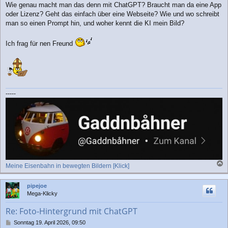
Wie genau macht man das denn mit ChatGPT? Braucht man da eine App
i
oder Lizenz? Geht das einfach über eine Webseite? Wie und wo schreibt
t
r
man so einen Prompt hin, und woher kennt die KI mein Bild?
a
g
Ich frag für nen Freund
-----
Meine Eisenbahn in bewegten Bildern [Klick]
a
c
pipejoe
h
Mega-Klicky
o
b
Re: Foto-Hintergrund mit ChatGPT
e
n
B
Sonntag 19. April 2026, 09:50