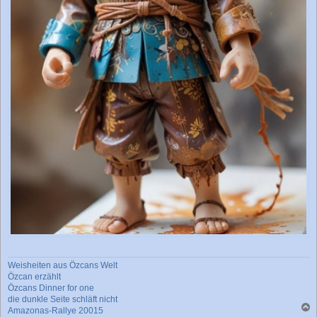
Weisheiten aus Özcans Welt
Özcan erzählt
Özcans Dinner for one
die dunkle Seite schläft nicht
Amazonas-Rallye 20015