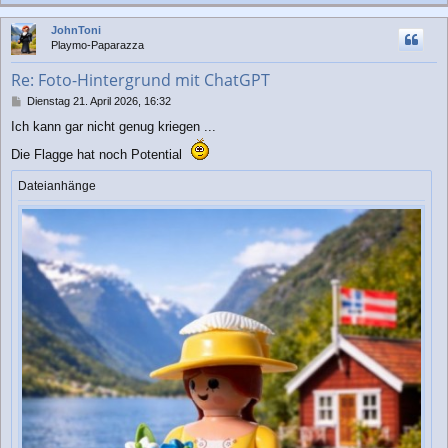
a
c
JohnToni
h
Playmo-Paparazza
o
b
Re: Foto-Hintergrund mit ChatGPT
e
n
B
Dienstag 21. April 2026, 16:32
e
Ich kann gar nicht genug kriegen ...
i
t
Die Flagge hat noch Potential
r
a
Dateianhänge
g