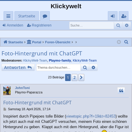
Klickywelt
Startseite
Such
E
ch
or
n
eg
Anmelden
Registrieren
ne
en
m
ist
S
Startseite
Portal
Foren-Übersicht
llz
el
rie
u
Foto-Hintergrund mit ChatGPT
ug
de
re
c
Moderatoren:
KlickyWelt-Team
,
Playmo-family
,
KlickyWelt-Team
rif
n
n
h
Suche
Erweiterte Suche
Antworten
e
f
2
1
Nächste
23 Beiträge
JohnToni
Playmo-Paparazza
Foto-Hintergrund mit ChatGPT
B
Samstag 18. April 2026, 17:14
e
Inspiriert durch Pipejoes tolle Bilder (
viewtopic.php?f=19&t=82453
) wollte
i
ich jetzt auch mal mit ChatGPT versuchen, meinem Foto einen schönen
t
r
Hintergrund zu geben. Klappt auch mit dem Hintergrund, aber die Figur ist
a