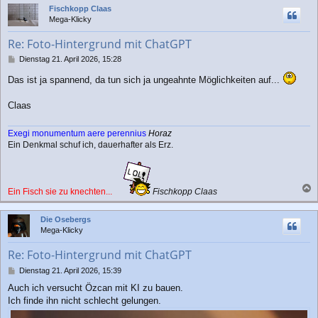
Fischkopp Claas
h
Mega-Klicky
o
b
Re: Foto-Hintergrund mit ChatGPT
e
n
B
Dienstag 21. April 2026, 15:28
e
Das ist ja spannend, da tun sich ja ungeahnte Möglichkeiten auf...
i
t
r
Claas
a
g
Exegi monumentum aere perennius
Horaz
Ein Denkmal schuf ich, dauerhafter als Erz.
Ein Fisch sie zu knechten...
Fischkopp Claas
a
c
Die Osebergs
h
Mega-Klicky
o
b
Re: Foto-Hintergrund mit ChatGPT
e
n
B
Dienstag 21. April 2026, 15:39
e
Auch ich versucht Özcan mit KI zu bauen.
i
Ich finde ihn nicht schlecht gelungen.
t
r