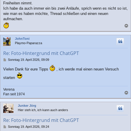
g
Freiheiten nimmt.
Ich habe da auch immer ein bis zwei Anläufe, sprich wenn es nicht so ist,
wie man es haben möchte, Thread schließen und einen neuen
aufmachen.
a
c
JohnToni
h
Playmo-Paparazza
o
b
Re: Foto-Hintergrund mit ChatGPT
e
n
B
Sonntag 19. April 2026, 09:09
e
i
Vielen Dank für eure Tipps
, ich werde mal einen neuen Versuch
t
r
starten
a
g
Verena
Fan seit 1974
a
c
Junker Jörg
h
Hier steh ich, ich kann auch anders
o
b
Re: Foto-Hintergrund mit ChatGPT
e
n
B
Sonntag 19. April 2026, 09:24
e