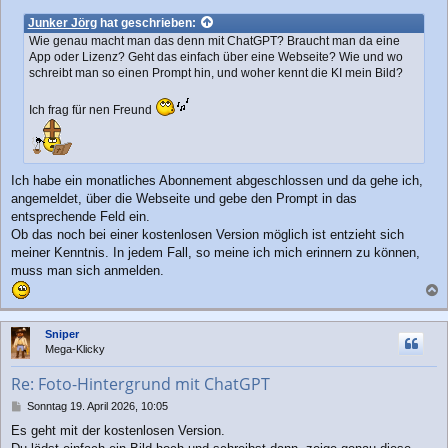
e
i
Junker Jörg
hat geschrieben:
t
Wie genau macht man das denn mit ChatGPT? Braucht man da eine
r
App oder Lizenz? Geht das einfach über eine Webseite? Wie und wo
a
schreibt man so einen Prompt hin, und woher kennt die KI mein Bild?
g
Ich frag für nen Freund
Ich habe ein monatliches Abonnement abgeschlossen und da gehe ich,
angemeldet, über die Webseite und gebe den Prompt in das
entsprechende Feld ein.
Ob das noch bei einer kostenlosen Version möglich ist entzieht sich
meiner Kenntnis. In jedem Fall, so meine ich mich erinnern zu können,
muss man sich anmelden.
a
c
Sniper
h
Mega-Klicky
o
b
Re: Foto-Hintergrund mit ChatGPT
e
n
B
Sonntag 19. April 2026, 10:05
e
Es geht mit der kostenlosen Version.
i