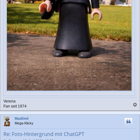
Verena
Fan seit 1974
a
c
MaxEmil
h
Mega-Klicky
o
b
Re: Foto-Hintergrund mit ChatGPT
e
n