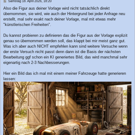
B
Samstag 18. April 2026, 18:20
e
Also die Figur aus deiner Vorlage wird nicht tatsächlich direkt
i
übernommen, sie wird, wie auch der Hintergrund bei jeder Anfrage neu
t
r
erstellt, mal sehr exakt nach deiner Vorlage, mal mit etwas mehr
a
"künstlerischen Freiheiten".
g
Du kannst probieren zu definieren das die Figur aus der Vorlage explizit
genau so übernommen werden soll, das klappt bei mir meist ganz gut.
Was ich aber auch NICHT empfehlen kann sind weitere Versuche wenn
der erste Versuch nicht passt denn dann ist die Basis der nächsten
Bearbeitung ggf schon ein KI generiertes Bild, das wird manchmal sehr
eigenartig nach 2-3 Nachbesserungen.
Hier ein Bild das ich mal mit einem meiner Fahrzeuge hatte generieren
lassen: