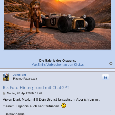
Die Galerie des Grauens:
MaxEmil's Verbrechen an den Klickys
a
c
JohnToni
h
Playmo-Paparazza
o
b
Re: Foto-Hintergrund mit ChatGPT
e
n
B
Montag 20. April 2026, 11:26
e
Vielen Dank MaxEmil !! Dein Bild ist fantastisch. Aber ich bin mit
i
t
meinem Ergebnis auch sehr zufrieden.
r
a
Dateianhänge