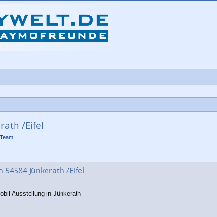
ath /Eifel
-Team
che
 54584 Jünkerath /Eifel
bil Ausstellung in Jünkerath