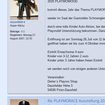
a
2025 PLAYMOWOOD
g
kommt dieses Jahr das Thema PLAYM
wieder im Saal der Gaststätte Schmengler,
dieter6660-6
Super-Klicky
durch eine tolle Kinder Auto Aktion, bei d
Playmobil Unterstützung bekommen. Darü
Beiträge:
601
Registriert:
Montag 27.
August 2007, 22:32
Eröffnung ist am Sonntag 26.Juli von 11 b
geöffnet haben wir bis zum 4.Oktober im
Eintritt Erwachsene 4 euro
Kinder von 3-12 Jahren 2 euro
Kinder unter 3 Jahre haben freien Eintritt
wir werden noch von einigen anderen Unte
Veranstalter:
Dieter´s Playmo Shop
Dausfelder Höhe 5
54595 Prüm-Dausfeld
Re: PLAYMORACE Ausstellung 2026