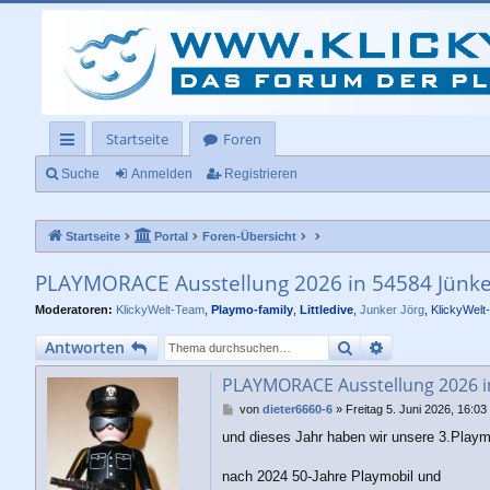
Startseite
Foren
ch
Suche
Anmelden
Registrieren
ne
Startseite
Portal
Foren-Übersicht
llz
ug
PLAYMORACE Ausstellung 2026 in 54584 Jünker
rif
Moderatoren:
KlickyWelt-Team
,
Playmo-family
,
Littledive
,
Junker Jörg
,
KlickyWelt
f
Suche
Erweiterte Su
Antworten
PLAYMORACE Ausstellung 2026 in
B
von
dieter6660-6
»
Freitag 5. Juni 2026, 16:03
e
und dieses Jahr haben wir unsere 3.Playmo
i
t
r
nach 2024 50-Jahre Playmobil und