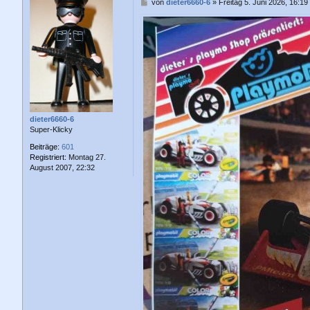
B
von
dieter6660-6
»
Freitag 5. Juni 2026, 16:19
e
i
t
r
a
g
dieter6660-6
Super-Klicky
Beiträge:
601
Registriert:
Montag 27.
August 2007, 22:32