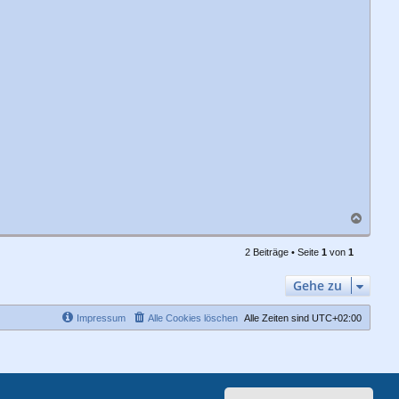
N
a
c
2 Beiträge • Seite
1
von
1
h
o
Gehe zu
b
e
n
Impressum
Alle Cookies löschen
Alle Zeiten sind
UTC+02:00