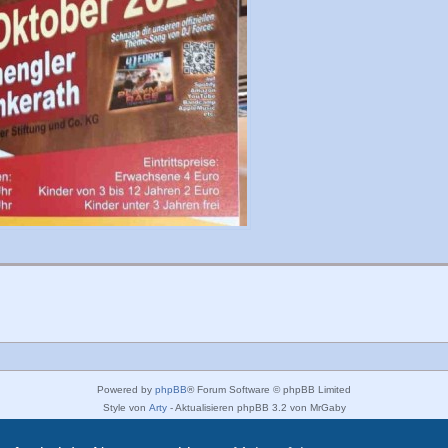
Powered by
phpBB
® Forum Software © phpBB Limited
Style von
Arty
- Aktualisieren phpBB 3.2 von MrGaby
Deutsche Übersetzung durch
phpBB.de
Datenschutz
|
Nutzungsbedingungen
|
Impressum