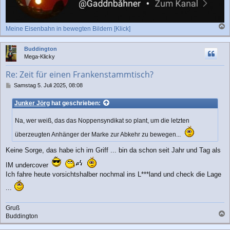
Meine Eisenbahn in bewegten Bildern [Klick]
a
c
Buddington
h
Mega-Klicky
o
b
Re: Zeit für einen Frankenstammtisch?
e
n
B
Samstag 5. Juli 2025, 08:08
e
i
Junker Jörg
hat geschrieben:
t
r
Na, wer weiß, das das Noppensyndikat so plant, um die letzten
a
g
überzeugten Anhänger der Marke zur Abkehr zu bewegen...
Keine Sorge, das habe ich im Griff ... bin da schon seit Jahr und Tag als
IM undercover
Ich fahre heute vorsichtshalber nochmal ins L***land und check die Lage
...
Gruß
Buddington
a