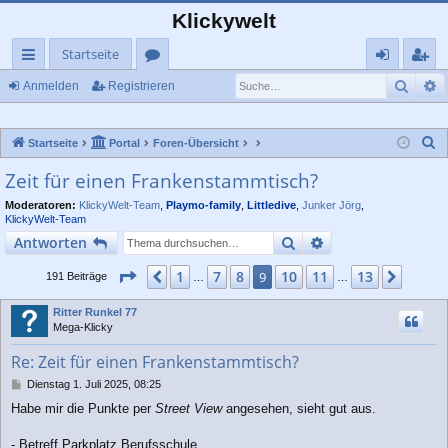
Klickywelt
Startseite
Such
E
ch
or
n
eg
Anmelden
Registrieren
ne
en
m
ist
S
Startseite
Portal
Foren-Übersicht
llz
el
rie
u
Zeit für einen Frankenstammtisch?
ug
de
re
c
Moderatoren:
KlickyWelt-Team
,
Playmo-family
,
Littledive
,
Junker Jörg
,
rif
n
n
h
KlickyWelt-Team
e
f
Suche
Erweiterte Suche
Antworten
Seite
9
von
13
1
7
8
10
11
13
Vorherige
9
Nächs
191 Beiträge
…
…
Ritter Runkel 77
Mega-Klicky
Re: Zeit für einen Frankenstammtisch?
B
Dienstag 1. Juli 2025, 08:25
e
Habe mir die Punkte per
Street View
angesehen, sieht gut aus.
i
t
r
- Betreff Parkplatz Berufsschule