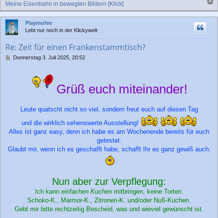
Meine Eisenbahn in bewegten Bildern [Klick]
a
c
Playmofee
h
Lebt nur noch in der Klickywelt
o
b
Re: Zeit für einen Frankenstammtisch?
e
n
B
Donnerstag 3. Juli 2025, 20:52
e
i
t
Grüß euch miteinander!
r
a
g
Leute quatscht nicht so viel, sondern freut euch auf diesen Tag
und die wirklich sehenswerte Ausstellung!
Alles ist ganz easy, denn ich habe es am Wochenende bereits für euch
getestet.
Glaubt mir, wenn ich es geschafft habe, schafft Ihr es ganz gewiß auch.
Nun aber zur Verpflegung:
Ich kann
einfachen Kuchen
mitbringen, keine Torten.
Schoko-K., Marmor-K., Zitronen-K. und/oder Nuß-Kuchen.
Gebt mir bitte rechtzeitig Bescheid, was und wieviel gewünscht ist.