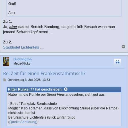
Gruß
Alex
Zu 1.
Ja,
aber
das ist Bereich Bamberg, da gibt´s früh Besuch wenn man
jemand Schwarz
kopf
nennt ...
Zu 2.
Stadthotel Lichtenfels
...
a
c
Buddington
h
Mega-Klicky
o
b
Re: Zeit für einen Frankenstammtisch?
e
n
B
Donnerstag 3. Juli 2025, 13:53
e
i
Ritter Runkel 77
hat geschrieben:
t
Habe mir die Punkte per
Street View
angesehen, sieht gut aus.
r
a
- Betreff Parkplatz Berufsschule
g
Möglichst so
abtarnen
, dass von Blickrichtung Straße (über die Rampe)
nichts sichtbar ist.
Berufsschule Lichtenfels (Blick Einfahrt).jpg
(
Quelle Abbildung
)