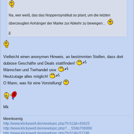
Na, wer weiß, das das Noppensyndikat so plant, um die letzten
überzeugten Anhänger der Marke zur Abkehr zu bewegen...
jj:
Vielleicht einen anonymen Hinweis, an bestimmten Stellen, dass dort
dubiose Geschäfte und Deals stattfinden!
Männchen und Tierhandel usw.
Heutzutage alles möglich!
O Mann, was für eine Vorstellung!
Mk
Meerkoenig
http://www.klickywelt.de/viewtopic.php?f=51&t=45625
http://www.klickywelt.de/viewtopic.php? ... 55#p706990
http://www.klickywelt.de/viewtopic.php?f=51&t=51196