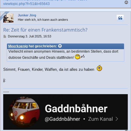
viewtopic.php?f=51&t=65643
a
c
Online
Online
Junker Jörg
h
Hier steh ich, ich kann auch anders
o
b
Re: Zeit für einen Frankenstammtisch?
e
n
B
Donnerstag 3. Juli 2025, 16:53
e
i
Meerkoenig
hat geschrieben:
t
Vielleicht einen anonymen Hinweis, an bestimmten Stellen, dass dort
r
dubiose Geschäfte und Deals stattfinden!
a
g
Stimmt, Frauen, Kinder, Waffen, da ist alles zu haben
jj:
-----