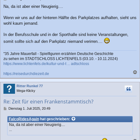
e
Na, da ist aber einer Neugierig....
i
t
r
Wenn wir uns auf der hinteren Hälfte des Parkplatzes aufhalten, sieht uns
a
wohl kaum jemand.
g
In der Berufsschule und in der Sporthalle sind keine Veranstaltungen,
somit sollte sich auf den Parkplatz niemand verirren....
"35 Jahre Mauerfall - Spielfiguren erzählen Deutsche Geschichte
zu sehen im STADTSCHLOSS LICHTENFELS (03.10. - 10.11.2024)
https://www.lichtenfels.de/kultur-und-t ... adtschloss
https://reisedurchdiezeit.de
a
c
Ritter Runkel 77
h
Mega-Klicky
o
b
Re: Zeit für einen Frankenstammtisch?
e
n
B
Dienstag 1. Juli 2025, 20:49
e
i
FalcoRidesAgain
hat geschrieben:
t
Na, da ist aber einer Neugierig....
r
...
a
g