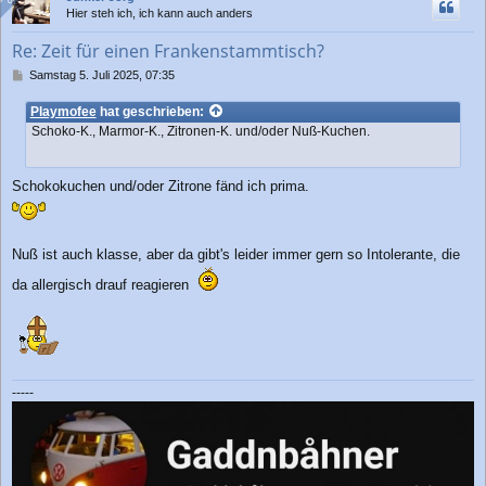
h
Hier steh ich, ich kann auch anders
o
b
Re: Zeit für einen Frankenstammtisch?
e
n
B
Samstag 5. Juli 2025, 07:35
e
i
Playmofee
hat geschrieben:
t
Schoko-K., Marmor-K., Zitronen-K. und/oder Nuß-Kuchen.
r
a
g
Schokokuchen und/oder Zitrone fänd ich prima.
Nuß ist auch klasse, aber da gibt's leider immer gern so Intolerante, die
da allergisch drauf reagieren
-----