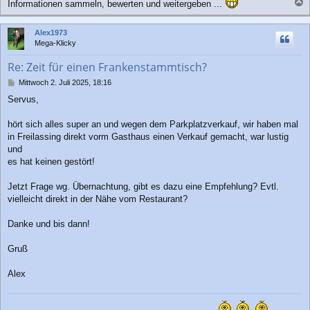
Informationen sammeln, bewerten und weitergeben ...
a
c
Alex1973
h
Mega-Klicky
o
b
Re: Zeit für einen Frankenstammtisch?
e
n
B
Mittwoch 2. Juli 2025, 18:16
e
Servus,
i
t
r
hört sich alles super an und wegen dem Parkplatzverkauf, wir haben mal
a
in Freilassing direkt vorm Gasthaus einen Verkauf gemacht, war lustig
g
und
es hat keinen gestört!
Jetzt Frage wg. Übernachtung, gibt es dazu eine Empfehlung? Evtl.
vielleicht direkt in der Nähe vom Restaurant?
Danke und bis dann!
Gruß
Alex