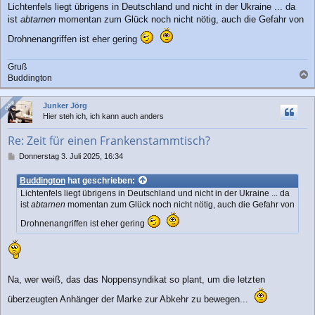
Lichtenfels liegt übrigens in Deutschland und nicht in der Ukraine ... da
ist
abtarnen
momentan zum Glück noch nicht nötig, auch die Gefahr von
Drohnenangriffen ist eher gering
Gruß
Buddington
a
c
Online
Online
Junker Jörg
h
Hier steh ich, ich kann auch anders
o
b
Re: Zeit für einen Frankenstammtisch?
e
n
B
Donnerstag 3. Juli 2025, 16:34
e
i
Buddington
hat geschrieben:
t
Lichtenfels liegt übrigens in Deutschland und nicht in der Ukraine ... da
r
ist
abtarnen
momentan zum Glück noch nicht nötig, auch die Gefahr von
a
g
Drohnenangriffen ist eher gering
Na, wer weiß, das das Noppensyndikat so plant, um die letzten
überzeugten Anhänger der Marke zur Abkehr zu bewegen...