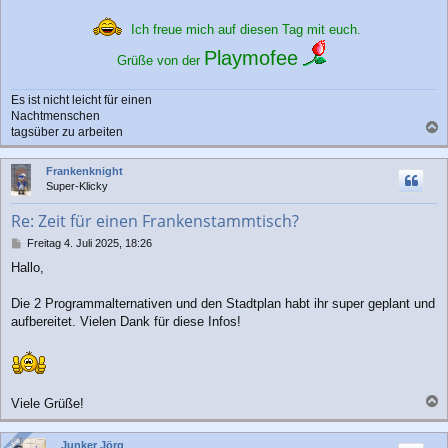
Ich freue mich auf diesen Tag mit euch.
Playmofee
Grüße von der
Es ist nicht leicht für einen
Nachtmenschen
tagsüber zu arbeiten
a
c
Frankenknight
h
Super-Klicky
o
b
Re: Zeit für einen Frankenstammtisch?
e
n
B
Freitag 4. Juli 2025, 18:26
e
Hallo,
i
t
r
Die 2 Programmalternativen und den Stadtplan habt ihr super geplant und
a
aufbereitet. Vielen Dank für diese Infos!
g
Viele Grüße!
a
c
Online
Online
Junker Jörg