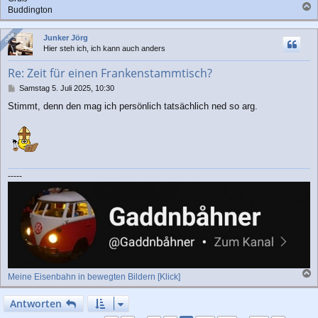
Buddington
a
c
Online
Online
Junker Jörg
h
Hier steh ich, ich kann auch anders
o
b
Re: Zeit für einen Frankenstammtisch?
e
n
B
Samstag 5. Juli 2025, 10:30
e
Stimmt, denn den mag ich persönlich tatsächlich ned so arg.
i
t
r
a
g
-----
Meine Eisenbahn in bewegten Bildern [Klick]
a
c
Antworten
h