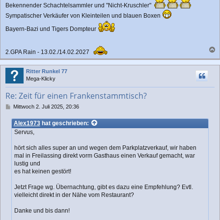
Bekennender Schachtelsammler und "Nicht-Kruschler"
Sympatischer Verkäufer von Kleinteilen und blauen Boxen
Bayern-Bazi und Tigers Dompteur
2.GPA Rain - 13.02./14.02.2027
a
c
Ritter Runkel 77
h
Mega-Klicky
o
b
Re: Zeit für einen Frankenstammtisch?
e
n
B
Mittwoch 2. Juli 2025, 20:36
e
i
Alex1973
hat geschrieben:
t
Servus,
r
a
hört sich alles super an und wegen dem Parkplatzverkauf, wir haben
g
mal in Freilassing direkt vorm Gasthaus einen Verkauf gemacht, war
lustig und
es hat keinen gestört!
Jetzt Frage wg. Übernachtung, gibt es dazu eine Empfehlung? Evtl.
vielleicht direkt in der Nähe vom Restaurant?
Danke und bis dann!