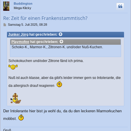
c
Buddington
h
Mega-Klicky
o
b
Re: Zeit für einen Frankenstammtisch?
e
n
B
Samstag 5. Juli 2025, 08:28
e
i
Junker Jörg
hat geschrieben:
t
Playmofee
hat geschrieben:
r
a
Schoko-K., Marmor-K., Zitronen-K. und/oder Nuß-Kuchen.
g
Schokokuchen und/oder Zitrone fänd ich prima.
Nuß ist auch klasse, aber da gibt's leider immer gern so Intolerante, die
da allergisch drauf reagieren
Der Intolerante hier bist ja wohl du, da du den leckeren Marmorkuchen
mobbst.
Gruß