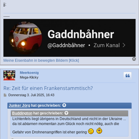
jj:
-----
Meine Eisenbahn in bewegten Bildern [Klick]
a
c
Meerkoenig
h
Mega-Klicky
o
b
Re: Zeit für einen Frankenstammtisch?
e
n
B
Donnerstag 3. Juli 2025, 16:43
e
i
Junker Jörg
hat geschrieben:
t
Buddington
hat geschrieben:
r
a
Lichtenfels liegt übrigens in Deutschland und nicht in der Ukraine ...
g
da ist
abtarnen
momentan zum Glück noch nicht nötig, auch die
Gefahr von Drohnenangriffen ist eher gering