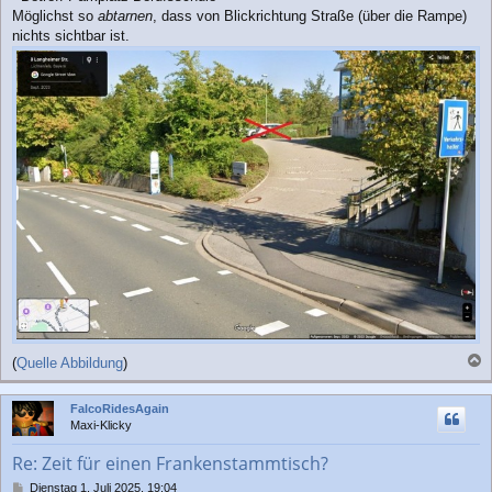
a
Möglichst so
abtarnen
, dass von Blickrichtung Straße (über die Rampe)
g
nichts sichtbar ist.
(
Quelle Abbildung
)
a
c
FalcoRidesAgain
h
Maxi-Klicky
o
b
Re: Zeit für einen Frankenstammtisch?
e
n
B
Dienstag 1. Juli 2025, 19:04