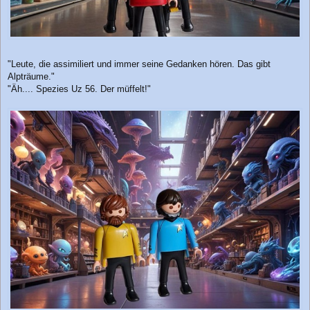
"Leute, die assimiliert und immer seine Gedanken hören. Das gibt
Alpträume."
"Äh.... Spezies Uz 56. Der müffelt!"