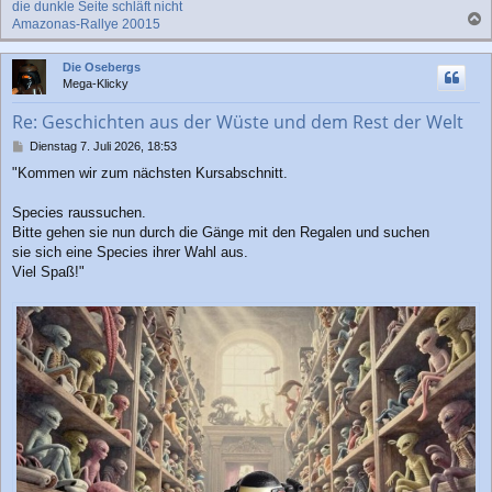
die dunkle Seite schläft nicht
Amazonas-Rallye 20015
a
c
Die Osebergs
h
Mega-Klicky
o
b
Re: Geschichten aus der Wüste und dem Rest der Welt
e
n
B
Dienstag 7. Juli 2026, 18:53
e
"Kommen wir zum nächsten Kursabschnitt.
i
t
r
Species raussuchen.
a
Bitte gehen sie nun durch die Gänge mit den Regalen und suchen
g
sie sich eine Species ihrer Wahl aus.
Viel Spaß!"