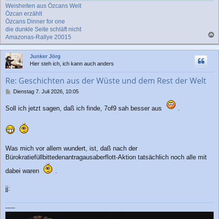
Weisheiten aus Özcans Welt
Özcan erzählt
Özcans Dinner for one
die dunkle Seite schläft nicht
Amazonas-Rallye 20015
a
c
Junker Jörg
h
Hier steh ich, ich kann auch anders
o
b
Re: Geschichten aus der Wüste und dem Rest der Welt
e
n
B
Dienstag 7. Juli 2026, 10:05
e
i
Soll ich jetzt sagen, daß ich finde, 7of9 sah besser aus
.
t
r
a
g
Was mich vor allem wundert, ist, daß nach der
Bürokratiefüllbittedenantragausaberflott-Aktion tatsächlich noch alle mit
dabei waren
.
jj:
-----