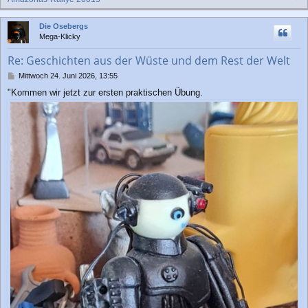
a
c
Die Osebergs
h
Mega-Klicky
o
b
Re: Geschichten aus der Wüste und dem Rest der Welt
e
n
B
Mittwoch 24. Juni 2026, 13:55
e
"Kommen wir jetzt zur ersten praktischen Übung.
i
t
r
a
g