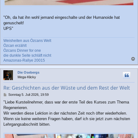
"Oh, da hat ihn wohl jemand eingeschalte und der Humanoide hat
genuschelt!
UPS"
Weisheiten aus Özcans Welt
Özcan erzählt
Özcans Dinner for one
die dunkle Seite schläft nicht
Amazonas-Rallye 20015
a
c
Die Osebergs
h
Mega-Klicky
o
b
Re: Geschichten aus der Wüste und dem Rest der Welt
e
n
B
Sonntag 5. Juli 2026, 19:59
e
"Liebe Kursteilnehmer, dass war der erste Teil des Kurses zum Thema
i
Regenerieren.
t
r
Wir werden diese Lektion in der nächsten Zeit noch öfter wiederholen.
a
Wenn sie keine weiteren Fragen haben, darf ich sie jetzt zum nächsten
g
Lehrgangsabschnitt bitten.