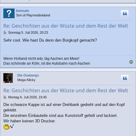
a
c
bennain
h
Son of Playmodixieland
o
b
Re: Geschichten aus der Wüste und dem Rest der Welt
e
n
B
Sonntag 5. Juli 2026, 20:23
e
Sehr cool. Wie hast Du denn den Borgkopf gemacht?
i
t
r
a
Wenn Holland nicht wär, läg Aachen am Meer!
g
Das schönste an Köln, ist die Autobahn nach Aachen
a
c
Die Osebergs
h
Mega-Klicky
o
b
Re: Geschichten aus der Wüste und dem Rest der Welt
e
n
B
Montag 6. Juli 2026, 19:45
e
Die schwarze Kappe ist auf einer Drehbank gedreht und auf den Kopf
i
geklebt.
t
r
Die einzelnen Einbauteile sind aus Kunststoff gefeilt und lackiert.
a
Wir haben keinen 3D Drucker.
g