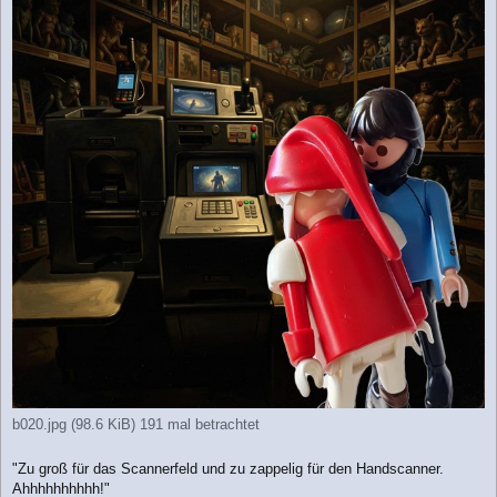
b020.jpg (98.6 KiB) 191 mal betrachtet
"Zu groß für das Scannerfeld und zu zappelig für den Handscanner.
Ahhhhhhhhhh!"