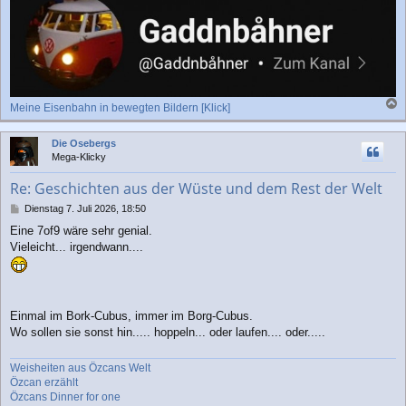
Meine Eisenbahn in bewegten Bildern [Klick]
a
c
Die Osebergs
h
Mega-Klicky
o
b
Re: Geschichten aus der Wüste und dem Rest der Welt
e
n
B
Dienstag 7. Juli 2026, 18:50
e
Eine 7of9 wäre sehr genial.
i
Vieleicht... irgendwann....
t
r
a
g
Einmal im Bork-Cubus, immer im Borg-Cubus.
Wo sollen sie sonst hin..... hoppeln... oder laufen.... oder.....
Weisheiten aus Özcans Welt
Özcan erzählt
Özcans Dinner for one