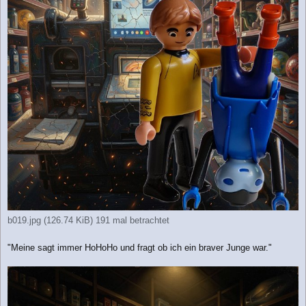
b019.jpg (126.74 KiB) 191 mal betrachtet
"Meine sagt immer HoHoHo und fragt ob ich ein braver Junge war."