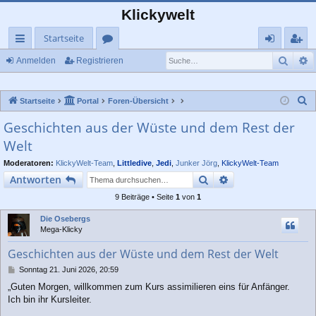
Klickywelt
Startseite
Such
E
ch
or
n
eg
Anmelden
Registrieren
ne
en
m
ist
S
Startseite
Portal
Foren-Übersicht
llz
el
rie
u
Geschichten aus der Wüste und dem Rest der
ug
de
re
c
Welt
rif
n
n
h
e
Moderatoren:
KlickyWelt-Team
,
Littledive
,
Jedi
,
Junker Jörg
,
KlickyWelt-Team
f
Suche
Erweiterte Suche
Antworten
9 Beiträge • Seite
1
von
1
Die Osebergs
Mega-Klicky
Geschichten aus der Wüste und dem Rest der Welt
B
Sonntag 21. Juni 2026, 20:59
e
„Guten Morgen, willkommen zum Kurs assimilieren eins für Anfänger.
i
Ich bin ihr Kursleiter.
t
r