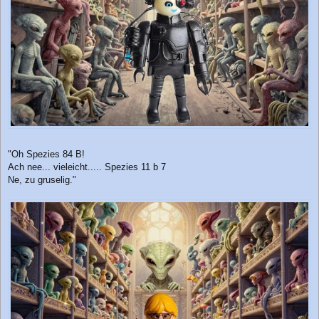
"Oh Spezies 84 B!
Ach nee... vieleicht..... Spezies 11 b 7
Ne, zu gruselig."