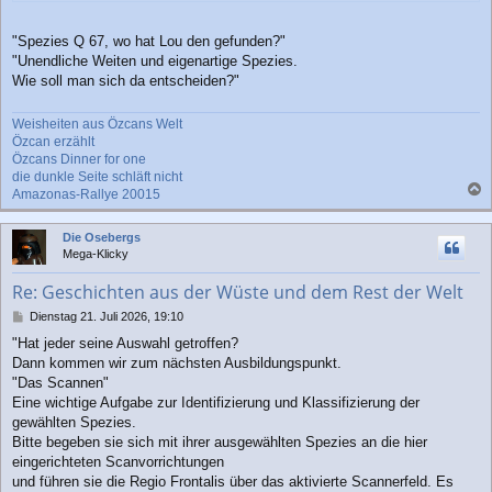
"Spezies Q 67, wo hat Lou den gefunden?"
"Unendliche Weiten und eigenartige Spezies.
Wie soll man sich da entscheiden?"
Weisheiten aus Özcans Welt
Özcan erzählt
Özcans Dinner for one
die dunkle Seite schläft nicht
Amazonas-Rallye 20015
a
c
Die Osebergs
h
Mega-Klicky
o
b
Re: Geschichten aus der Wüste und dem Rest der Welt
e
n
B
Dienstag 21. Juli 2026, 19:10
e
"Hat jeder seine Auswahl getroffen?
i
Dann kommen wir zum nächsten Ausbildungspunkt.
t
r
"Das Scannen"
a
Eine wichtige Aufgabe zur Identifizierung und Klassifizierung der
g
gewählten Spezies.
Bitte begeben sie sich mit ihrer ausgewählten Spezies an die hier
eingerichteten Scanvorrichtungen
und führen sie die Regio Frontalis über das aktivierte Scannerfeld. Es