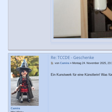
Re: TCCDE - Geschenke
B
von
Camira
»
Montag 24. November 2025, 23:
e
i
t
Ein Kunstwerk für eine Künstlerin! Was f
r
a
g
Camira
Mini-Klicky