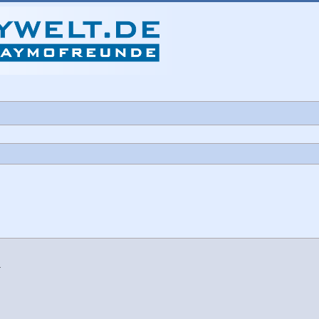
che
4