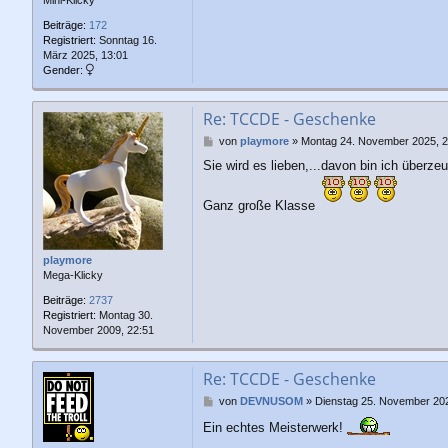
Beiträge:
172
Registriert:
Sonntag 16.
März 2025, 13:01
Gender:
Re: TCCDE - Geschenke
B
von
playmore
»
Montag 24. November 2025, 2
e
Sie wird es lieben,...davon bin ich überzeu
i
t
r
Ganz große Klasse
a
g
playmore
Mega-Klicky
Beiträge:
2737
Registriert:
Montag 30.
November 2009, 22:51
Re: TCCDE - Geschenke
B
von
DEVNUSOM
»
Dienstag 25. November 202
e
Ein echtes Meisterwerk!
i
t