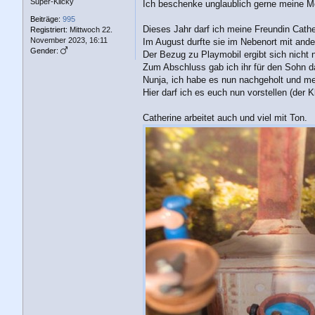
a
Super-Klicky
Ich beschenke unglaublich gerne meine M
g
Beiträge:
995
Dieses Jahr darf ich meine Freundin Cath
Registriert:
Mittwoch 22.
November 2023, 16:11
Im August durfte sie im Nebenort mit ande
Gender:
Der Bezug zu Playmobil ergibt sich nicht 
Zum Abschluss gab ich ihr für den Sohn da
Nunja, ich habe es nun nachgeholt und me
Hier darf ich es euch nun vorstellen (der 
Catherine arbeitet auch und viel mit Ton.