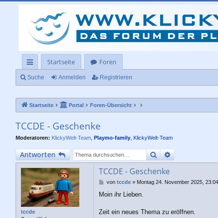
Startseite
Foren
ch
Suche
Anmelden
Registrieren
ne
Startseite
Portal
Foren-Übersicht
llz
ug
TCCDE - Geschenke
rif
Moderatoren:
KlickyWelt-Team
,
Playmo-family
,
KlickyWelt-Team
f
Suche
Erweiterte Su
Antworten
TCCDE - Geschenke
B
von
tccde
»
Montag 24. November 2025, 23:0
e
Moin ihr Lieben.
i
t
r
Zeit ein neues Thema zu eröffnen.
tccde