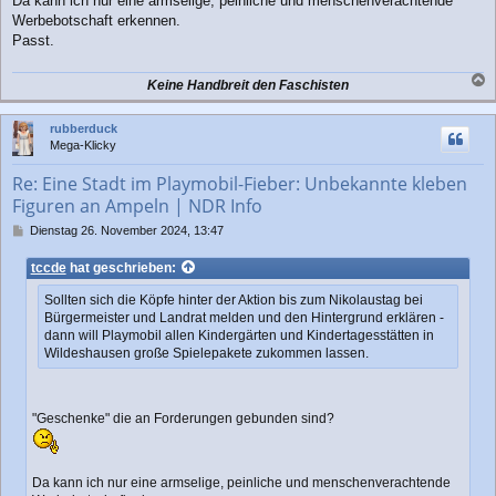
Da kann ich nur eine armselige, peinliche und menschenverachtende
Werbebotschaft erkennen.
Passt.
Keine Handbreit den Faschisten
a
c
rubberduck
h
Mega-Klicky
o
b
Re: Eine Stadt im Playmobil-Fieber: Unbekannte kleben
e
Figuren an Ampeln | NDR Info
n
B
Dienstag 26. November 2024, 13:47
e
i
tccde
hat geschrieben:
t
r
Sollten sich die Köpfe hinter der Aktion bis zum Nikolaustag bei
a
Bürgermeister und Landrat melden und den Hintergrund erklären -
g
dann will Playmobil allen Kindergärten und Kindertagesstätten in
Wildeshausen große Spielepakete zukommen lassen.
"Geschenke" die an Forderungen gebunden sind?
Da kann ich nur eine armselige, peinliche und menschenverachtende