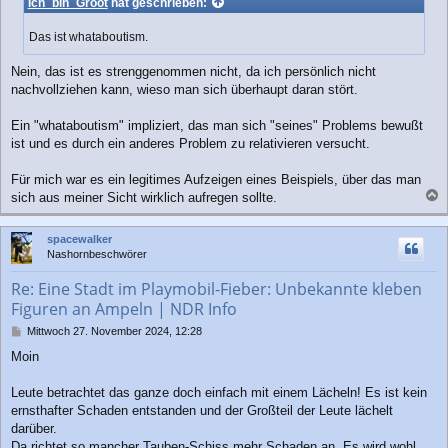
Ich_bin_Groot
hat geschrieben:
Das ist whataboutism.
Nein, das ist es strenggenommen nicht, da ich persönlich nicht
nachvollziehen kann, wieso man sich überhaupt daran stört.
Ein "whataboutism" impliziert, das man sich "seines" Problems bewußt
ist und es durch ein anderes Problem zu relativieren versucht.
Für mich war es ein legitimes Aufzeigen eines Beispiels, über das man
sich aus meiner Sicht wirklich aufregen sollte.
a
c
spacewalker
h
Nashornbeschwörer
o
b
Re: Eine Stadt im Playmobil-Fieber: Unbekannte kleben
e
Figuren an Ampeln | NDR Info
n
B
Mittwoch 27. November 2024, 12:28
e
Moin
i
t
r
Leute betrachtet das ganze doch einfach mit einem Lächeln! Es ist kein
a
ernsthafter Schaden entstanden und der Großteil der Leute lächelt
g
darüber.
Da richtet so mancher Tauben-Schiss mehr Schaden an. Es wird wohl