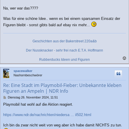
t
r
Na, wer war das????
a
g
Was für eine schöne Idee.. wenn es bei einem sparsamen Einsatz der
Figuren bleibt - sonst gibts bald auf ebay nix mehr...
Geschichten aus der Bakerstreet 220a&b
Der Nussknacker - sehr frei nach E.T.A. Hoffmann
Rubberducks Ideen und Figuren
a
c
spacewalker
h
Nashornbeschwörer
o
b
Re: Eine Stadt im Playmobil-Fieber: Unbekannte kleben
e
Figuren an Ampeln | NDR Info
n
B
Dienstag 26. November 2024, 11:51
e
Playmobil hat wohl auf die Aktion reagiert.
i
t
r
https://www.ndr.de/nachrichten/niedersa ... il502.html
a
g
Ich bin da zwar nicht weit von weg aber ich habe damit NICHTS zu tun.