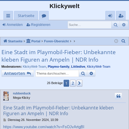
Klickywelt
Startseite
Such
E
ch
or
n
eg
Anmelden
Registrieren
ne
en
m
ist
S
Startseite
Portal
Foren-Übersicht
llz
el
rie
u
Eine Stadt im Playmobil-Fieber: Unbekannte
ug
de
re
c
kleben Figuren an Ampeln | NDR Info
rif
n
n
h
e
Moderatoren:
KlickyWelt-Team
,
Playmo-family
,
Littledive
,
KlickyWelt-Team
f
Suche
Erweiterte Suche
Antworten
2
1
Nächste
26 Beiträge
rubberduck
Mega-Klicky
Eine Stadt im Playmobil-Fieber: Unbekannte kleben
Figuren an Ampeln | NDR Info
B
Dienstag 26. November 2024, 10:39
e
https://www.youtube.com/watch?v=FsOJvArtgBI
i