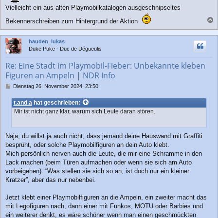
Vielleicht ein aus alten Playmobilkatalogen ausgeschnipseltes
Bekennerschreiben zum Hintergrund der Aktion
a
c
hauden_lukas
h
Duke Puke - Duc de Dégueulis
o
b
Re: Eine Stadt im Playmobil-Fieber: Unbekannte kleben
e
Figuren an Ampeln | NDR Info
n
B
Dienstag 26. November 2024, 23:50
e
i
t.and.a
hat geschrieben:
t
Mir ist nicht ganz klar, warum sich Leute daran stören.
r
a
g
Naja, du willst ja auch nicht, dass jemand deine Hauswand mit Graffiti
besprüht, oder solche Playmobilfiguren an dein Auto klebt.
Mich persönlich nerven auch die Leute, die mir eine Schramme in den
Lack machen (beim Türen aufmachen oder wenn sie sich am Auto
vorbeigehen). “Was stellen sie sich so an, ist doch nur ein kleiner
Kratzer”, aber das nur nebenbei.
Jetzt klebt einer Playmobilfiguren an die Ampeln, ein zweiter macht das
mit Legofiguren nach, dann einer mit Funkos, MOTU oder Barbies und
ein weiterer denkt, es wäre schöner wenn man einen geschmückten