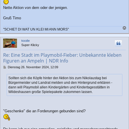
Nette Aktion von dem oder der jenigen.
Gruß Timo
"SCHIET DI WAT UN KLEI MI ANN MORS"
a
c
tccde
h
Super-Klicky
o
b
Re: Eine Stadt im Playmobil-Fieber: Unbekannte kleben
e
Figuren an Ampeln | NDR Info
n
B
Dienstag 26. November 2024, 12:09
e
i
Sollten sich die Köpfe hinter der Aktion bis zum Nikolaustag bei
t
Bürgermeister und Landrat melden und den Hintergrund erklären -
r
dann will Playmobil allen Kindergärten und Kindertagesstätten in
a
Wildeshausen große Spielepakete zukommen lassen.
g
"Geschenke" die an Forderungen gebunden sind?