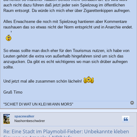
auch nicht dazu führen daß jetzt jeder sein Spielzeug im öffentlichen
Raum entsorgt. Da würde ich mich eher über Zigarettenkippen aufregen.
Alles Erwachsene die noch mit Spielzeug hantieren aber Kommentare
raushauen das so etwas nicht der Norm entspricht und in Anarchie endet.
So etwas sollte man doch eher für den Tourismus nutzen, ich habe von
Leuten gehört die extra von außerhalb hingefahren sind um sich das
anzugucken. Da gibt es echt wichtigeres wo man sich drüber aufregen
sollte.
Und jetzt mal alle zusammen schön lächeln!
Gruß Timo
"SCHIET DI WAT UN KLEI MI ANN MORS"
a
c
spacewalker
h
Nashornbeschwörer
o
b
Re: Eine Stadt im Playmobil-Fieber: Unbekannte kleben
e
n