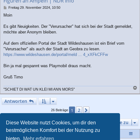
Figuren an Ampeln | NDR Info
B
Freitag 29. November 2024, 10:50
e
Moin
i
t
r
Es gibt Neuigkeiten. Der "Verursacher" hat sich bei der Stadt gemeldet,
a
möchte aber Anonym bleiben.
g
Auf dem offiziellen Portal der Stadt Wildeshausen ist ein Brief vom
"Verursacher" als auch der Stadt an Geobra zu lesen.
https://www.wildeshausen.de/portal/meld ... 4_xXFkCFFw
Bin ja mal gespannt was Playmobil draus macht.
Gruß Timo
"SCHIET DI WAT UN KLEI MI ANN MORS"
a
c
Antworten
h
o
2
1
Nächste
26 Beiträge
b
e
Gehe zu
Diese Website nutzt Cookies, um dir den
n
bestmöglichen Komfort bei der Nutzung zu
Startseite
Portal
Foren-Übersicht
bieten.
Mehr erfahren